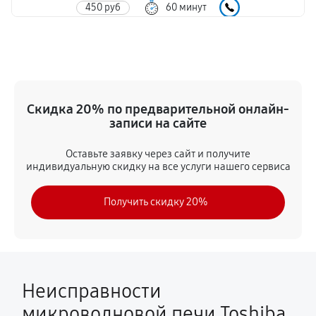
450 руб
60 минут
Ремонт волновода
450 руб
60 минут
Замена вентилятора
Скидка 20% по предварительной онлайн-
450 руб
60 минут
записи на сайте
Замена ТЭН
Оставьте заявку через сайт и получите
индивидуальную скидку на все услуги нашего сервиса
900 руб
60 минут
Получить скидку 20%
Замена датчиков
410 руб
60 минут
Ремонт платы управления (восстановление)
450 руб
60 минут
Неисправности
микроволновой печи Toshiba
Замена платы управления