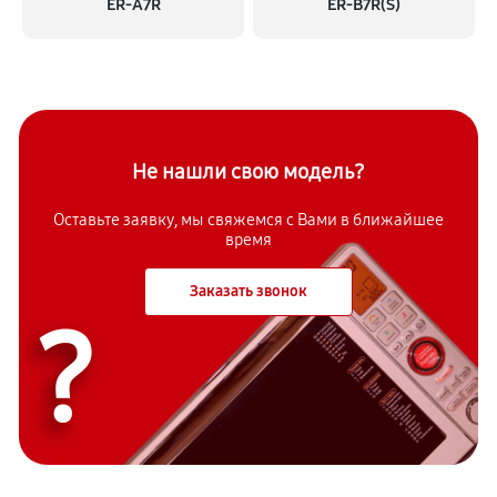
ER-A7R
ER-B7R(S)
Не нашли свою модель?
Оставьте заявку, мы свяжемся с
Вами в ближайшее
время
Заказать звонок
?